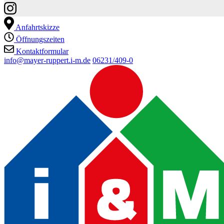
Anfahrtskizze
Öffnungszeiten
Kontaktformular
info@mayer-ruppert.i-m.de
06231/409-0