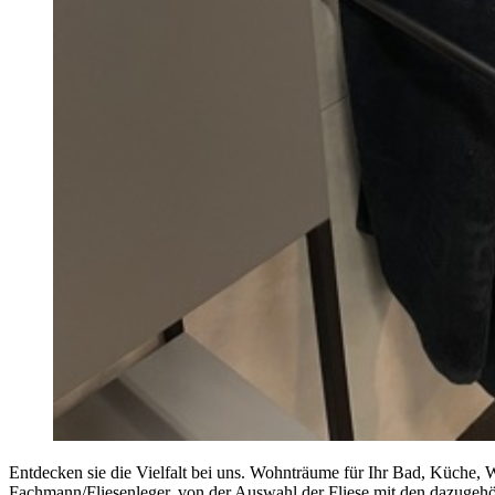
Entdecken sie die Vielfalt bei uns. Wohnträume für Ihr Bad, Küche, W
Fachmann/Fliesenleger, von der Auswahl der Fliese mit den dazugehö