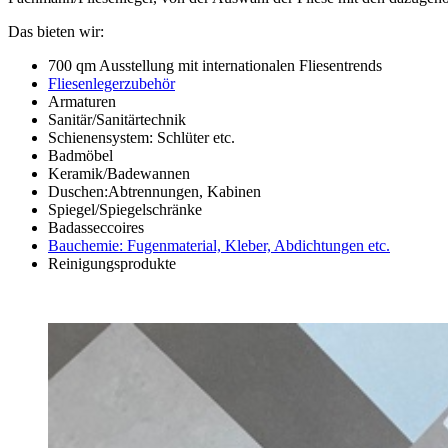
Das bieten wir:
700 qm Ausstellung mit internationalen Fliesentrends
Fliesenlegerzubehör
Armaturen
Sanitär/Sanitärtechnik
Schienensystem: Schlüter etc.
Badmöbel
Keramik/Badewannen
Duschen:Abtrennungen, Kabinen
Spiegel/Spiegelschränke
Badasseccoires
Bauchemie: Fugenmaterial, Kleber, Abdichtungen etc.
Reinigungsprodukte