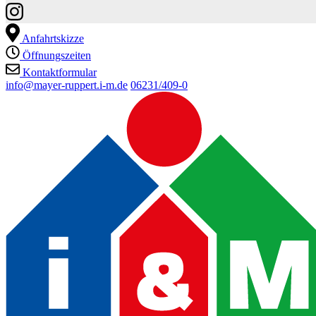
Anfahrtskizze
Öffnungszeiten
Kontaktformular
info@mayer-ruppert.i-m.de
06231/409-0