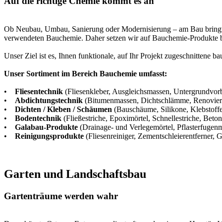
Auf die richtige Chemie kommt es an
Ob Neubau, Umbau, Sanierung oder Modernisierung – am Bau bringt jed
verwendeten Bauchemie. Daher setzen wir auf Bauchemie-Produkte be
Unser Ziel ist es, Ihnen funktionale, auf Ihr Projekt zugeschnittene 
Unser Sortiment im Bereich Bauchemie umfasst:
•
Fliesentechnik
(Fliesenkleber, Ausgleichsmassen, Untergrundvo
•
Abdichtungstechnik
(Bitumenmassen, Dichtschlämme, Renovier
•
Dichten / Kleben / Schäumen
(Bauschäume, Silikone, Klebstoffe
•
Bodentechnik
(Fließestriche, Epoximörtel, Schnellestriche, Beton
•
Galabau-Produkte
(Drainage- und Verlegemörtel, Pflasterfugenm
•
Reinigungsprodukte
(Fliesenreiniger, Zementschleierentferner, G
Garten und Landschaftsbau
Gartenträume werden wahr