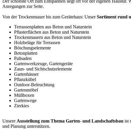
Der schönste Ort zum Entspannen liegt oft vor der eigenen Haustür. W
Anregungen zur Seite.
Von der Trockenmauer bis zum Gerätehaus: Unser
Sortiment rund 
Terrassenplatten aus Beton und Naturstein
Pflasterflächen aus Beton und Naturstein
Trockenmauern aus Beton und Naturstein
Holzbeläge für Terrassen
Böschungselemente
Betonplatten
Palisaden
Gartenwerkzeuge, Gartengeräte
Zaun- und Sichtschutzelemente
Gartenhäuser
Pflanzkübel
Outdoor-Beleuchtung
Gartenmöbel
Müllboxen
Gartenwege
Zierkies
Unsere
Ausstellung zum Thema Garten- und Landschaftsbau
ist 
und Planung unterstützen.