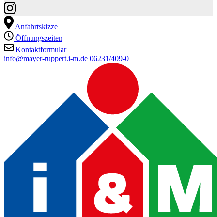
Anfahrtskizze
Öffnungszeiten
Kontaktformular
info@mayer-ruppert.i-m.de
06231/409-0