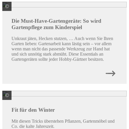
©
© pinkyone / stock.adobe.com
Die Must-Have-Gartengeräte: So wird
Gartenpflege zum Kinderspiel
Unkraut jäten, Hecken stutzen, … Auch wenn Sie Ihren
Garten lieben: Gartenarbeit kann lästig sein – vor allem
wenn man nicht das passende Werkzeug zur Hand hat
und sich unnötig stark abmüht. Diese Essentials an
Gartengeräten sollte jeder Hobby-Gärtner besitzen.
©
© Michele Ursi / stock.adobe.com
Fit für den Winter
Mit diesen Tricks überstehen Pflanzen, Gartenmöbel und
Co. die kalte Jahreszeit.