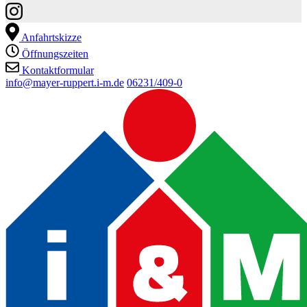
Anfahrtskizze
Öffnungszeiten
Kontaktformular
info@mayer-ruppert.i-m.de
06231/409-0