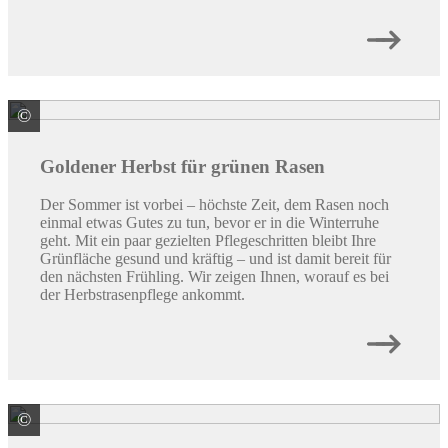
©
© maxbelchenko/ stock.adobe.com
Goldener Herbst für grünen Rasen
Der Sommer ist vorbei – höchste Zeit, dem Rasen noch
einmal etwas Gutes zu tun, bevor er in die Winterruhe
geht. Mit ein paar gezielten Pflegeschritten bleibt Ihre
Grünfläche gesund und kräftig – und ist damit bereit für
den nächsten Frühling. Wir zeigen Ihnen, worauf es bei
der Herbstrasenpflege ankommt.
©
© andreaobzerova/ stock.adobe.com