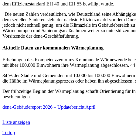
dem Effizienzstandard EH 40 und EH 55 bewilligt wurde.
"Die neuen Zahlen verdeutlichen, wie Deutschland seine Abhängig
dem seriellen Sanieren steht der nächste Effizienzmarkt vor dem Du
jedoch nicht schnell genug, um die Klimaziele im Gebäudebereich zu e
Wärmepumpen und Sanierungsmaßnahmen weiter zu unterstützen und In
Vorsitzende der dena-Geschäftsführung.
Aktuelle Daten zur kommunalen Wärmeplanung
Erhebungen des Kompetenzzentrums Kommunale Wärmewende belegen 
mit über 100.000 Einwohnern ihre Wärmeplanung abgeschlossen, 44 %
84 % der Städte und Gemeinden mit 10.000 bis 100.000 Einwohnern 
die Hälfte im Wärmeplanungsprozess oder haben ihn abgeschlossen; die 
Der frühzeitige Beginn der Wärmeplanung schafft Orientierung für
beschleunigen.
dena-Gebäudereport 2026 – Updatebericht April
Liste anzeigen
To top