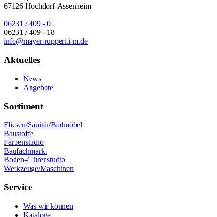
67126
Hochdorf-Assenheim
06231 / 409 - 0
06231 / 409 - 18
info@mayer-ruppert.i-m.de
Aktuelles
News
Angebote
Sortiment
Fliesen/Sanitär/Badmöbel
Baustoffe
Farbenstudio
Baufachmarkt
Boden-/Türenstudio
Werkzeuge/Maschinen
Service
Was wir können
Kataloge