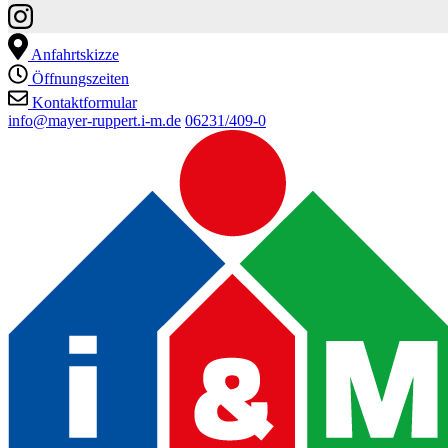
Anfahrtskizze
Öffnungszeiten
Kontaktformular
info@mayer-ruppert.i-m.de
06231/409-0