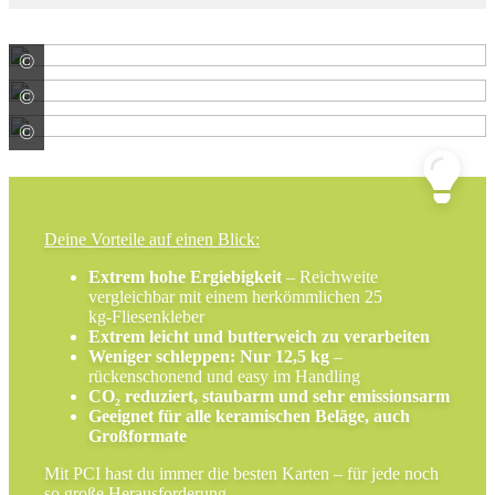
©
PCI Augsburg GmbH
©
PCI Augsburg GmbH
©
PCI Augsburg GmbH
Deine Vorteile auf einen Blick:
Extrem hohe Ergiebigkeit
– Reichweite
vergleichbar mit einem herkömmlichen 25
kg‑Fliesenkleber
Extrem leicht und butterweich zu verarbeiten
Weniger schleppen: Nur 12,5 kg
–
rückenschonend und easy im Handling
CO
₂
reduziert, staubarm und sehr emissionsarm
Geeignet für alle keramischen Beläge, auch
Großformate
Mit PCI hast du immer die besten Karten – für jede noch
so große Herausforderung.