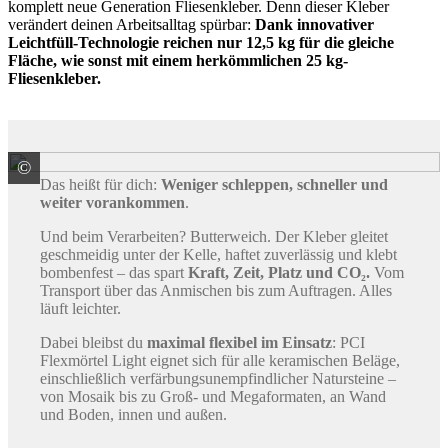
komplett neue Generation Fliesenkleber. Denn dieser Kleber
verändert deinen Arbeitsalltag spürbar:
Dank innovativer
Leichtfüll-Technologie reichen nur 12,5 kg für die gleiche
Fläche, wie sonst mit einem herkömmlichen 25 kg-
Fliesenkleber.
©
PCI Augsburg GmbH
Das heißt für dich:
Weniger schleppen, schneller und
weiter vorankommen
.
Und beim Verarbeiten? Butterweich. Der Kleber gleitet
geschmeidig unter der Kelle, haftet zuverlässig und klebt
bombenfest – das spart
Kraft, Zeit, Platz und CO₂.
Vom
Transport über das Anmischen bis zum Auftragen. Alles
läuft leichter.
Dabei bleibst du
maximal flexibel im Einsatz
: PCI
Flexmörtel Light eignet sich für alle keramischen Beläge,
einschließlich verfärbungsunempfindlicher Natursteine –
von Mosaik bis zu Groß- und Megaformaten, an Wand
und Boden, innen und außen.