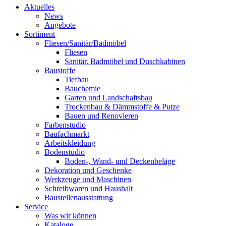
Aktuelles
News
Angebote
Sortiment
Fliesen/Sanitär/Badmöbel
Fliesen
Sanitär, Badmöbel und Duschkabinen
Baustoffe
Tiefbau
Bauchemie
Garten und Landschaftsbau
Trockenbau & Dämmstoffe & Putze
Bauen und Renovieren
Farbenstudio
Baufachmarkt
Arbeitskleidung
Bodenstudio
Boden-, Wand- und Deckenbeläge
Dekoration und Geschenke
Werkzeuge und Maschinen
Schreibwaren und Haushalt
Baustellenausstattung
Service
Was wir können
Kataloge