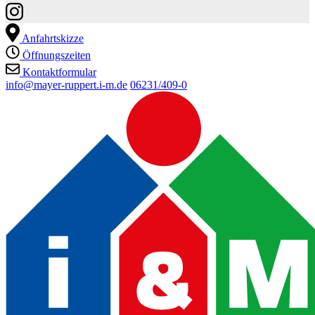
Anfahrtskizze
Öffnungszeiten
Kontaktformular
info@mayer-ruppert.i-m.de
06231/409-0