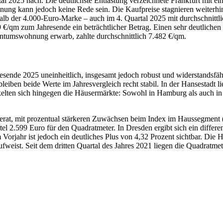
 2025 nach. Die deutlichste Entlastung verzeichnete Frankfurt mit ein
ung kann jedoch keine Rede sein. Die Kaufpreise stagnieren weiterhin
halb der 4.000-Euro-Marke – auch im 4. Quartal 2025 mit durchschnittl
79 €/qm zum Jahresende ein beträchtlicher Betrag. Einen sehr deutlichen
ntumswohnung erwarb, zahlte durchschnittlich 7.482 €/qm.
ende 2025 uneinheitlich, insgesamt jedoch robust und widerstandsfähi
leiben beide Werte im Jahresvergleich recht stabil. In der Hansestadt 
elten sich hingegen die Häusermärkte: Sowohl in Hamburg als auch in 
rat, mit prozentual stärkeren Zuwächsen beim Index im Haussegment (
tel 2.599 Euro für den Quadratmeter. In Dresden ergibt sich ein differ
Vorjahr ist jedoch ein deutliches Plus von 4,32 Prozent sichtbar. Die
weist. Seit dem dritten Quartal des Jahres 2021 liegen die Quadratmet