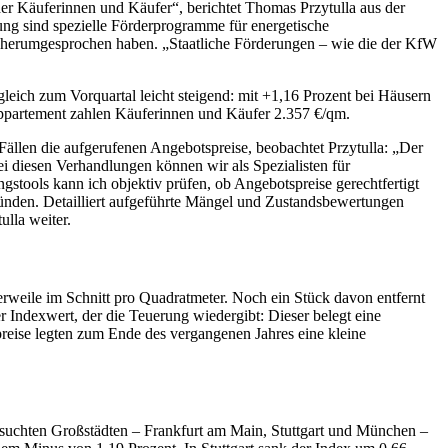
der Käuferinnen und Käufer“, berichtet Thomas Przytulla aus der
ung sind spezielle Förderprogramme für energetische
n herumgesprochen haben. „Staatliche Förderungen – wie die der KfW
gleich zum Vorquartal leicht steigend: mit +1,16 Prozent bei Häusern
Appartement zahlen Käuferinnen und Käufer 2.357 €/qm.
 Fällen die aufgerufenen Angebotspreise, beobachtet Przytulla: „Der
ei diesen Verhandlungen können wir als Spezialisten für
gstools kann ich objektiv prüfen, ob Angebotspreise gerechtfertigt
ründen. Detailliert aufgeführte Mängel und Zustandsbewertungen
ulla weiter.
rweile im Schnitt pro Quadratmeter. Noch ein Stück davon entfernt
er Indexwert, der die Teuerung wiedergibt: Dieser belegt eine
eise legten zum Ende des vergangenen Jahres eine kleine
suchten Großstädten – Frankfurt am Main, Stuttgart und München –