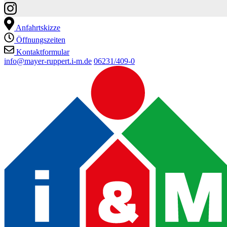
Anfahrtskizze
Öffnungszeiten
Kontaktformular
info@mayer-ruppert.i-m.de
06231/409-0