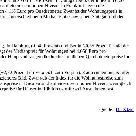
em Minus von 1,19 Prozent. In Stuttgart sank der Index um 0,66
 auf einem sehr hohen Niveau. In Frankfurt liegen die
ich 4.116 Euro pro Quadratmeter. Zwar ist der Wohnungspreis in
 Preisunterschied beim Median gibt es zwischen Stuttgart und der
g. In Hamburg (-0,48 Prozent) und Berlin (-0,35 Prozent) sinkt der
liegt der Medianpreis für Wohnungen bei 4.658 Euro pro
der Hauptstadt zogen die durchschnittlichen Quadratmeterpreise im
+2,72 Prozent im Vergleich zum Vorjahr). Käuferinnen und Käufer
enzierteres Bild. Zwar gab der Index für die Wohnungspreise zum
 Hauspreise in Dresden sind auf einem sehr hohen Niveau, wenngleich
erpreise für Häuser im Elbflorenz mit zwei Ausnahmen fast
Quelle :
Dr. Klein