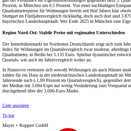
gab der Preisindex für Eigentumswohnungen gegenüber dem 3. Quartal
Prozent, in München um 0,5 Prozent. Von einer nachhaltigen Entspann
Quadratmeterpreise für Wohnungen bereits seit fünf Jahren klar ober
Stuttgart im Fünfjahresvergleich rückläufig, doch auch dort sind 3.8
bayerischen Landeshauptstadt: Wer Ende 2025 in München eine Eige
Region Nord-Ost: Stabile Preise mit regionalen Unterschieden
Der Immobilienmarkt im Nordosten Deutschlands zeigt sich zum Jahres
Index für Wohnungen im Quartalsvergleich zwar moderat, allerdings b
Quadratmeter, in Berlin bei 5.135 Euro. Spürbar dynamischer entwick
Quartals- wie auch im Jahresvergleich weiter an.
In Hannover verteuern sich sowohl Wohnungen als auch Häuser mode
zahlen für ein Haus in der niedersächsischen Landeshauptstadt im Mit
Jahresende nach (-1,09 Prozent im Quartalsvergleich), gegenüber dem 
der Median mit 3.094 €/qm nur wenig Veränderung zum Vorquartal auf
durchgehend über der 3.000-Euro-Marke.
Liste anzeigen
To top
Mayer + Ruppert GmbH