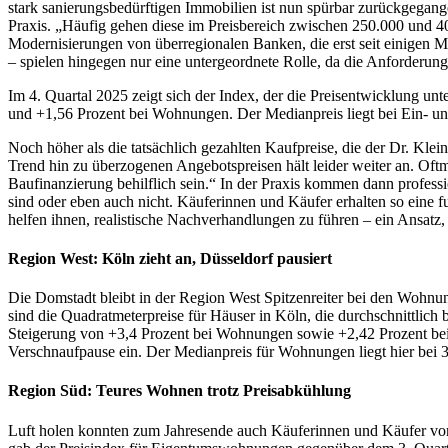
stark sanierungsbedürftigen Immobilien ist nun spürbar zurückgegang
Praxis. „Häufig gehen diese im Preisbereich zwischen 250.000 und 40
Modernisierungen von überregionalen Banken, die erst seit einigen 
– spielen hingegen nur eine untergeordnete Rolle, da die Anforderunge
Im 4. Quartal 2025 zeigt sich der Index, der die Preisentwicklung un
und +1,56 Prozent bei Wohnungen. Der Medianpreis liegt bei Ein- u
Noch höher als die tatsächlich gezahlten Kaufpreise, die der Dr. Klei
Trend hin zu überzogenen Angebotspreisen hält leider weiter an. Oftm
Baufinanzierung behilflich sein.“ In der Praxis kommen dann professi
sind oder eben auch nicht. Käuferinnen und Käufer erhalten so eine 
helfen ihnen, realistische Nachverhandlungen zu führen – ein Ansatz
Region West: Köln zieht an, Düsseldorf pausiert
Die Domstadt bleibt in der Region West Spitzenreiter bei den Wohnun
sind die Quadratmeterpreise für Häuser in Köln, die durchschnittlich 
Steigerung von +3,4 Prozent bei Wohnungen sowie +2,42 Prozent bei
Verschnaufpause ein. Der Medianpreis für Wohnungen liegt hier bei 
Region Süd: Teures Wohnen trotz Preisabkühlung
Luft holen konnten zum Jahresende auch Käuferinnen und Käufer von