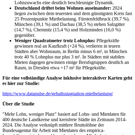
Lohnzuwachs eine deutlich beschleunigte Dynamik.
Deutschland driftet beim Wohnen auseinander:
2024
liegen zwischen dem teuersten und dem günstigsten Kreis fast
25 Prozentpunkte Mietbelastung. Fürstenfeldbruck (39,7 %),
München (39,1 %) und Dachau (38,5 %) stehen Salzgitter
(14,7 %), Chemnitz (15,4 %) und Holzminden (16,0 %)
gegenüber.
Weniger Quadratmeter trotz Lohnplus:
Pflegekräfte
gewinnen real an Kaufkraft (+24 %), verlieren in teuren
Städten aber Wohnraum, in Berlin minus 6 m², in München
trotz 40 % Lohnplus nur plus 3 m². In Städten mit stabilen
Mieten dagegen gewinnen einige Berufsgruppen deutlich an
Raum, in Dresden etwa +17 m² für Pflegekräfte.
Für eine vollständige Analyse inklusive interaktiver Karten geht
es hier zur Studie:
https://www.datapulse.de/gehaltsstagnation-mietbelastung/
Über die Studie
"Mehr Lohn, weniger Platz" basiert auf Lohn- und Mietdaten für
400 deutsche Landkreise und kreisfreie Städte im Zeitraum 2014-
2024. Die Analyse verknüpft mittlere Bruttolöhne der
Bundesagentur für Arbeit mit Mietdaten des empirica-