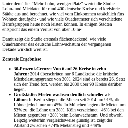
Unter dem Titel "Mehr Lohn, weniger Platz" wertet die Studie
Lohn- und Mietdaten für rund 400 deutsche Kreise und kreisfreie
Städte aus und berechnet, wie viel vom Einkommen tatsächlich fürs
Wohnen draufgeht - und wie viele Quadratmeter sich verschiedene
Berufsgruppen heute noch leisten können. In einigen Städten
entspricht das einem Verlust von über 10 m².
Damit zeigt die Studie erstmals flächendeckend, wie viele
Quadratmeter das deutsche Lohnwachstum der vergangenen
Dekade wirklich wert ist.
Zentrale Ergebnisse
30-Prozent-Grenze: Von 6 auf 26 Kreise in zehn
Jahren:
2014 überschritten nur 6 Landkreise die kritische
Mietbelastungsgrenze von 30%. 2024 sind es bereits 26. Setzt
sich der Trend fort, werden bis 2030 über 90 Kreise darüber
liegen.
Großstädte: Mieten wachsen deutlich schneller als
Löhne:
In Berlin stiegen die Mieten seit 2014 um 91%, die
Löhne jedoch nur um 45%. In München legten die Mieten um
53% zu, die Löhne um 38%. Köln verzeichnet +46% bei den
Mieten gegenüber +28% beim Lohnwachstum. Und obwohl
Leipzig weiterhin vergleichsweise günstig ist, zeigt der
Abstand zwischen +74% Mietanstieg und +49%