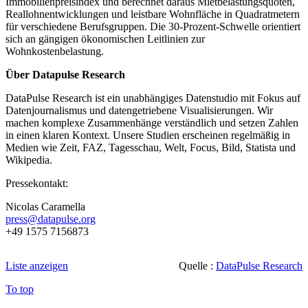
Immobilienpreisindex und berechnet daraus Mietbelastungsquoten,
Reallohnentwicklungen und leistbare Wohnfläche in Quadratmetern
für verschiedene Berufsgruppen. Die 30-Prozent-Schwelle orientiert
sich an gängigen ökonomischen Leitlinien zur
Wohnkostenbelastung.
Über Datapulse Research
DataPulse Research ist ein unabhängiges Datenstudio mit Fokus auf
Datenjournalismus und datengetriebene Visualisierungen. Wir
machen komplexe Zusammenhänge verständlich und setzen Zahlen
in einen klaren Kontext. Unsere Studien erscheinen regelmäßig in
Medien wie Zeit, FAZ, Tagesschau, Welt, Focus, Bild, Statista und
Wikipedia.
Pressekontakt:
Nicolas Caramella
press@datapulse.org
+49 1575 7156873
Liste anzeigen
Quelle :
DataPulse Research
To top