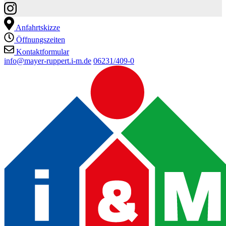
Anfahrtskizze
Öffnungszeiten
Kontaktformular
info@mayer-ruppert.i-m.de
06231/409-0