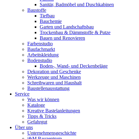
Sanitär, Badmöbel und Duschkabinen
Baustoffe
Tiefbau
Bauchemie
Garten und Landschaftsbau
Trockenbau & Dämmstoffe & Putze
Bauen und Renovieren
Farbenstudio
Baufachmarkt
Arbeitskleidung
Bodenstudio
Boden-, Wand- und Deckenbeläge
Dekoration und Geschenke
Werkzeuge und Maschinen
Schreibwaren und Haushalt
Baustellenausstattung
Service
Was wir können
Kataloge
Kreative Bastelanleitungen
Tipps & Tricks
Gefahrgut
Über uns
Unternehmensgeschichte
i&M Bauzentrum