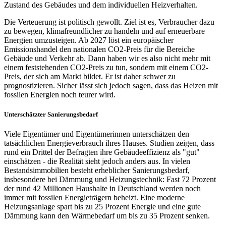
Zustand des Gebäudes und dem individuellen Heizverhalten.
Die Verteuerung ist politisch gewollt. Ziel ist es, Verbraucher dazu
zu bewegen, klimafreundlicher zu handeln und auf erneuerbare
Energien umzusteigen. Ab 2027 löst ein europäischer
Emissionshandel den nationalen CO2-Preis für die Bereiche
Gebäude und Verkehr ab. Dann haben wir es also nicht mehr mit
einem feststehenden CO2-Preis zu tun, sondern mit einem CO2-
Preis, der sich am Markt bildet. Er ist daher schwer zu
prognostizieren. Sicher lässt sich jedoch sagen, dass das Heizen mit
fossilen Energien noch teurer wird.
Unterschätzter Sanierungsbedarf
Viele Eigentümer und Eigentümerinnen unterschätzen den
tatsächlichen Energieverbrauch ihres Hauses. Studien zeigen, dass
rund ein Drittel der Befragten ihre Gebäudeeffizienz als "gut"
einschätzen - die Realität sieht jedoch anders aus. In vielen
Bestandsimmobilien besteht erheblicher Sanierungsbedarf,
insbesondere bei Dämmung und Heizungstechnik: Fast 72 Prozent
der rund 42 Millionen Haushalte in Deutschland werden noch
immer mit fossilen Energieträgern beheizt. Eine moderne
Heizungsanlage spart bis zu 25 Prozent Energie und eine gute
Dämmung kann den Wärmebedarf um bis zu 35 Prozent senken.