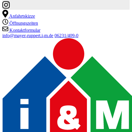
Anfahrtskizze
Öffnungszeiten
Kontaktformular
info@mayer-ruppert.i-m.de
06231/409-0