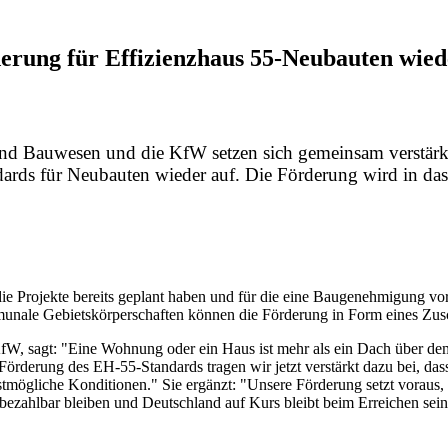
erung für Effizienzhaus 55-Neubauten wied
nd Bauwesen und die KfW setzen sich gemeinsam verstärk
tandards für Neubauten wieder auf. Die Förderung wird in
 Projekte bereits geplant haben und für die eine Baugenehmigung vorl
nale Gebietskörperschaften können die Förderung in Form eines Zuschu
fW, sagt: "Eine Wohnung oder ein Haus ist mehr als ein Dach über dem 
rderung des EH-55-Standards tragen wir jetzt verstärkt dazu bei, dass
ögliche Konditionen." Sie ergänzt: "Unsere Förderung setzt voraus, d
g bezahlbar bleiben und Deutschland auf Kurs bleibt beim Erreichen se