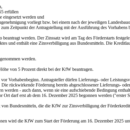
n,
5 erfüllen
ie eingesetzt werden und
Baugenehmigung vorliegt bzw. bei einem nach der jeweiligen Landesbau
 zum Zeitpunkt der Antragstellung mit der Ausführung des Vorhabens
 beantragt werden. Der Zinssatz wird am Tag des Förderstarts festgele
ktes und enthält eine Zinsverbilligung aus Bundesmitteln. Die Kreditlau
h genommen werden.
öhe von 5 Prozent direkt bei der KfW beantragen.
gt vor Vorhabenbeginn. Antragsteller dürfen Lieferungs- oder Leistung
Die rückwirkende Förderung bereits abgeschlossener Lieferungs- oder Le
en werden - auch dann, wenn sie eine aufschiebende Bedingung enthalt
vor Ort darf erst ab dem 16. Dezember 2025 begonnen werden ("erster S
it von Bundesmitteln, die die KfW zur Zinsverbilligung der Förderkredi
tionen wird die KfW zum Start der Förderung am 16. Dezember 2025 un