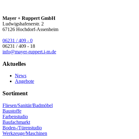
Mayer + Ruppert GmbH
Ludwigshafenerstr. 2
67126
Hochdorf-Assenheim
06231 / 409 - 0
06231 / 409 - 18
info@mayer-ruppert.i-m.de
Aktuelles
News
Angebote
Sortiment
Fliesen/Sanitär/Badmöbel
Baustoffe
Farbenstudio
Baufachmarkt
Boden-/Türenstudio
Werkzeuge/Maschinen