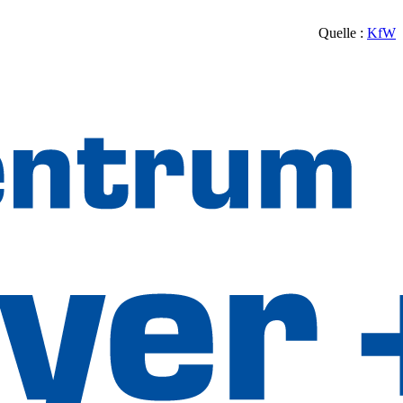
Quelle :
KfW