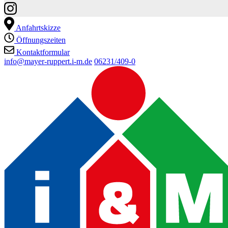
Anfahrtskizze
Öffnungszeiten
Kontaktformular
info@mayer-ruppert.i-m.de
06231/409-0