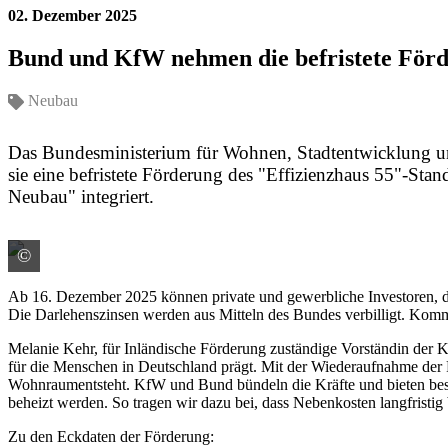
02. Dezember 2025
Bund und KfW nehmen die befristete Förd
Neubau
Das Bundesministerium für Wohnen, Stadtentwicklung u
sie eine befristete Förderung des "Effizienzhaus 55"-S
Neubau" integriert.
©
Colourbox / ID #47499262
Ab 16. Dezember 2025 können private und gewerbliche Investoren, die
Die Darlehenszinsen werden aus Mitteln des Bundes verbilligt. Kommu
Melanie Kehr, für Inländische Förderung zuständige Vorständin der K
für die Menschen in Deutschland prägt. Mit der Wiederaufnahme der Fö
Wohnraumentsteht. KfW und Bund bündeln die Kräfte und bieten bestm
beheizt werden. So tragen wir dazu bei, dass Nebenkosten langfristi
Zu den Eckdaten der Förderung: