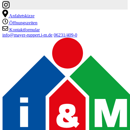
Anfahrtskizze
Öffnungszeiten
Kontaktformular
info@mayer-ruppert.i-m.de
06231/409-0