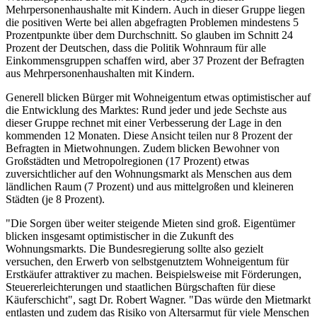
Mehrpersonenhaushalte mit Kindern. Auch in dieser Gruppe liegen
die positiven Werte bei allen abgefragten Problemen mindestens 5
Prozentpunkte über dem Durchschnitt. So glauben im Schnitt 24
Prozent der Deutschen, dass die Politik Wohnraum für alle
Einkommensgruppen schaffen wird, aber 37 Prozent der Befragten
aus Mehrpersonenhaushalten mit Kindern.
Generell blicken Bürger mit Wohneigentum etwas optimistischer auf
die Entwicklung des Marktes: Rund jeder und jede Sechste aus
dieser Gruppe rechnet mit einer Verbesserung der Lage in den
kommenden 12 Monaten. Diese Ansicht teilen nur 8 Prozent der
Befragten in Mietwohnungen. Zudem blicken Bewohner von
Großstädten und Metropolregionen (17 Prozent) etwas
zuversichtlicher auf den Wohnungsmarkt als Menschen aus dem
ländlichen Raum (7 Prozent) und aus mittelgroßen und kleineren
Städten (je 8 Prozent).
"Die Sorgen über weiter steigende Mieten sind groß. Eigentümer
blicken insgesamt optimistischer in die Zukunft des
Wohnungsmarkts. Die Bundesregierung sollte also gezielt
versuchen, den Erwerb von selbstgenutztem Wohneigentum für
Erstkäufer attraktiver zu machen. Beispielsweise mit Förderungen,
Steuererleichterungen und staatlichen Bürgschaften für diese
Käuferschicht", sagt Dr. Robert Wagner. "Das würde den Mietmarkt
entlasten und zudem das Risiko von Altersarmut für viele Menschen