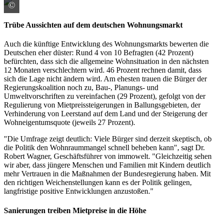
©
Colourbox/ID:#68902208
Trübe Aussichten auf dem deutschen Wohnungsmarkt
Auch die künftige Entwicklung des Wohnungsmarkts bewerten die
Deutschen eher düster: Rund 4 von 10 Befragten (42 Prozent)
befürchten, dass sich die allgemeine Wohnsituation in den nächsten
12 Monaten verschlechtern wird. 46 Prozent rechnen damit, dass
sich die Lage nicht ändern wird. Am ehesten trauen die Bürger der
Regierungskoalition noch zu, Bau-, Planungs- und
Umweltvorschriften zu vereinfachen (29 Prozent), gefolgt von der
Regulierung von Mietpreissteigerungen in Ballungsgebieten, der
Verhinderung von Leerstand auf dem Land und der Steigerung der
Wohneigentumsquote (jeweils 27 Prozent).
"Die Umfrage zeigt deutlich: Viele Bürger sind derzeit skeptisch, ob
die Politik den Wohnraummangel schnell beheben kann", sagt Dr.
Robert Wagner, Geschäftsführer von immowelt. "Gleichzeitig sehen
wir aber, dass jüngere Menschen und Familien mit Kindern deutlich
mehr Vertrauen in die Maßnahmen der Bundesregierung haben. Mit
den richtigen Weichenstellungen kann es der Politik gelingen,
langfristige positive Entwicklungen anzustoßen."
Sanierungen treiben Mietpreise in die Höhe