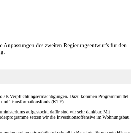
ge Anpassungen des zweiten Regierungsentwurfs für den
ng.
Euro als Verpflichtungsermächtigungen. Dazu kommen Programmmittel
- und Transformationsfonds (KTF).
ministeriums aufgestockt, dafür sind wir sehr dankbar. Mit
örderprogramme setzen wir die Investitionsoffensive im Wohnungsbau
nungen wollen wir möglichst schnell in Baustarts für gebaute Häuser