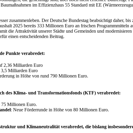
ür Baumaßnahmen im Effizienzhaus 55 Standard mit EE (Wärmeerzeugun
esser zusammenleben. Der Deutsche Bundestag beabsichtigt daher, bis z
shalt 2025 bereits 333 Millionen Euro an frischen Programmmitteln au
 damit die Attraktivität unserer Städte und Gemeinden und modernisiere
erfür einen entscheidenden Beitrag.
nde Punkte verabredet:
f 2,36 Milliarden Euro
3,5 Milliarden Euro
rderung in Höhe von rund 790 Millionen Euro.
ch des Klima- und Transformationsfonds (KTF) verabredet:
 75 Millionen Euro.
andel
: Neue Förderrunde in Höhe von 80 Millionen Euro.
truktur und Klimaneutralität verabredet, die bislang insbesonde