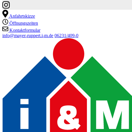
Anfahrtskizze
Öffnungszeiten
Kontaktformular
info@mayer-ruppert.i-m.de
06231/409-0