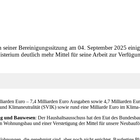
n seiner Bereinigungssitzung am 04. September 2025 eini
terium deutlich mehr Mittel für seine Arbeit zur Verfügu
illiarden Euro – 7,4 Milliarden Euro Ausgaben sowie 4,7 Milliarden 
und Klimaneutralität (SVIK) sowie rund eine Milliarde Euro im Klima
ung und Bauwesen
: Der Haushaltsausschuss hat den Etat des Bundesbau
len Wohnungsbau und einer Verstetigung der Mittel für unsere Neubauf
ungen, die genehmigt sind, aber noch nicht errichtet. Baufertige Pla