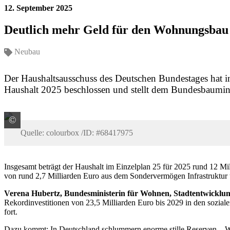
12. September 2025
Deutlich mehr Geld für den Wohnungsbau
Neubau
Der Haushaltsausschuss des Deutschen Bundestages hat i
Haushalt 2025 beschlossen und stellt dem Bundesbauminis
©
Quelle: colourbox /ID: #68417975
Quelle: colourbox /ID: #68417975
Insgesamt beträgt der Haushalt im Einzelplan 25 für 2025 rund 12 M
von rund 2,7 Milliarden Euro aus dem Sondervermögen Infrastruktur 
Verena Hubertz, Bundesministerin für Wohnen, Stadtentwickl
Rekordinvestitionen von 23,5 Milliarden Euro bis 2029 in den sozia
fort.
Dazu kommt: In Deutschland schlummern enorme stille Reserven – Wohn