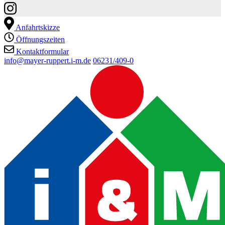
Anfahrtskizze
Öffnungszeiten
Kontaktformular
info@mayer-ruppert.i-m.de
06231/409-0