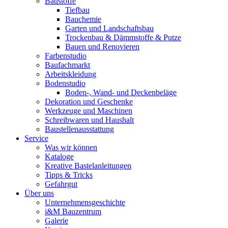
Baustoffe
Tiefbau
Bauchemie
Garten und Landschaftsbau
Trockenbau & Dämmstoffe & Putze
Bauen und Renovieren
Farbenstudio
Baufachmarkt
Arbeitskleidung
Bodenstudio
Boden-, Wand- und Deckenbeläge
Dekoration und Geschenke
Werkzeuge und Maschinen
Schreibwaren und Haushalt
Baustellenausstattung
Service
Was wir können
Kataloge
Kreative Bastelanleitungen
Tipps & Tricks
Gefahrgut
Über uns
Unternehmensgeschichte
i&M Bauzentrum
Galerie