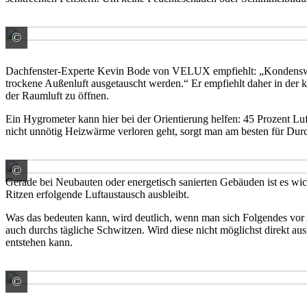
©
VELUX Deutschland GmbH
Dachfenster-Experte Kevin Bode von VELUX empfiehlt: „Kondenswasse
trockene Außenluft ausgetauscht werden.“ Er empfiehlt daher in der ka
der Raumluft zu öffnen.
Ein Hygrometer kann hier bei der Orientierung helfen: 45 Prozent Luf
nicht unnötig Heizwärme verloren geht, sorgt man am besten für Dur
©
VELUX Deutschland GmbH
Gerade bei Neubauten oder energetisch sanierten Gebäuden ist es wic
Ritzen erfolgende Luftaustausch ausbleibt.
Was das bedeuten kann, wird deutlich, wenn man sich Folgendes vor 
auch durchs tägliche Schwitzen. Wird diese nicht möglichst direkt 
entstehen kann.
©
VELUX Deutschland GmbH