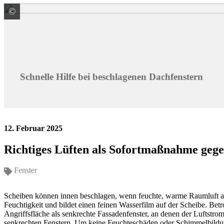
©
VELUX Deutschland GmbH
Schnelle Hilfe bei beschlagenen Dachfenstern
12. Februar 2025
Richtiges Lüften als Sofortmaßnahme geg
Fenster
Scheiben können innen beschlagen, wenn feuchte, warme Raumluft auf d
Feuchtigkeit und bildet einen feinen Wasserfilm auf der Scheibe. Bet
Angriffsfläche als senkrechte Fassadenfenster, an denen der Luftstrom
senkrechten Fenstern. Um keine Feuchteschäden oder Schimmelbildun