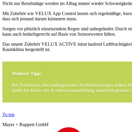
Nicht nur Berufstätige werden im Alltag immer wieder Schwierigkeit
Mit Zubehör wie VELUX App Control lassen sich regelmäßige, kurze L
dass sich jemand darum kümmern muss.
Sorgen vor plötzlich einsetzendem Regen sind unbegründet: Durch ei
kann auch bedarfsgerecht auf Basis von Sensorwerten lüften.
Das smarte Zubehör VELUX ACTIVE misst laufend Luftfeuchtigkeit, C
Raumklima hergestellt ist.
Weiterer Tipp:
Bei Neubauten oder umfangreichen Modernisierungen sollten Heiz
damit das Risiko der Kondenswasserbildung zusätzlich gesenkt 
To top
Mayer + Ruppert GmbH