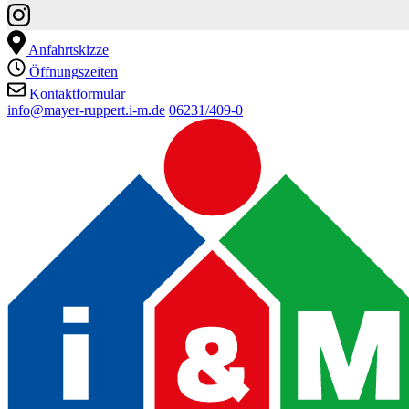
Anfahrtskizze
Öffnungszeiten
Kontaktformular
info@mayer-ruppert.i-m.de
06231/409-0