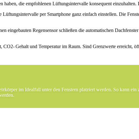
en haben, die empfohlenen Lüftungsintervalle konsequent einzuhalten
üftungsintervalle per Smartphone ganz einfach einstellen. Die Fenste
nen eingebauten Regensensor schließen die automatischen Dachfenster 
O2- Gehalt und Temperatur im Raum. Sind Grenzwerte erreicht, öffnet
körper im Idealfall unter den Fenstern platziert werden. So kann ein 
werden.